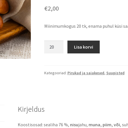
€
2,00
Miinimumkogus 20 tk, enama puhul küsi sa
Mini
Lisa korvi
lihapirukad
kogus
Kategooriad:
Pirukad ja saiakesed
,
Suupisted
Kirjeldus
Koostisosad: sealiha 76 %,
nisu
jahu,
muna, piim, või
, su