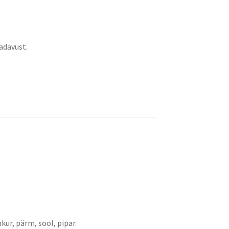
adavust.
hkur, pärm, sool, pipar.