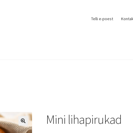
Telli e-poest
Kontak
Mini lihapirukad
🔍