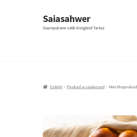
Saiasahwer
Liigu
Liigu
navigeerimisele
sisu
Suurepärane valik kringleid Tartus
juurde
Esileht
Pirukad ja saiakesed
Mini lihapirukad