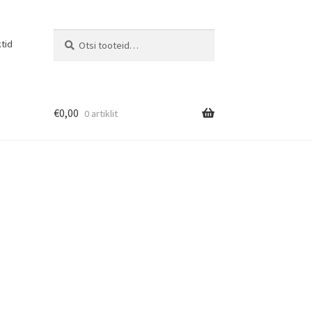
Otsi:
Otsi
tid
€
0,00
0 artiklit