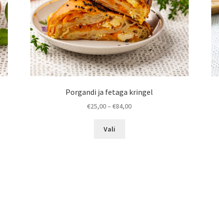
Porgandi ja fetaga kringel
Hinnavahemik:
€
25,00
–
€
84,00
€25,00
Sellel
kuni
Vali
tootel
€84,00
on
mitu
varianti.
Valikuid
saab
teha
tootelehel.