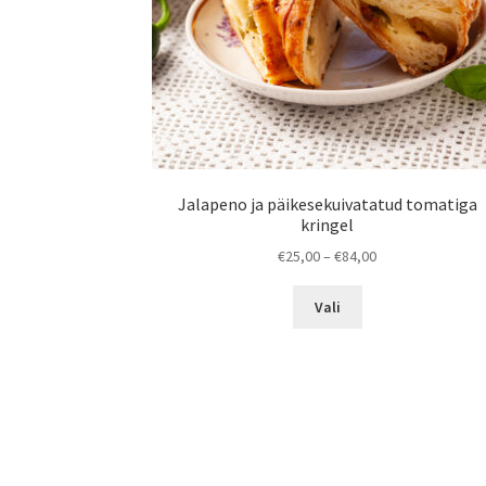
Jalapeno ja päikesekuivatatud tomatiga
kringel
Hinnavahemik:
€
25,00
–
€
84,00
€25,00
Sellel
kuni
Vali
tootel
€84,00
on
mitu
varianti.
Valikuid
saab
teha