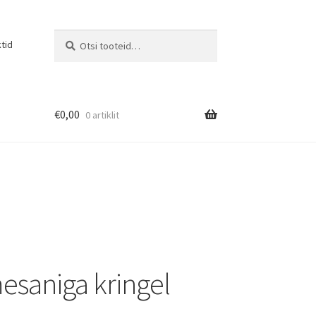
Otsi:
Otsi
tid
€
0,00
0 artiklit
mesaniga kringel