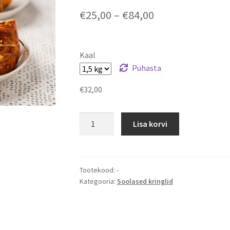
Hinnavahemik:
€
25,00
–
€
84,00
€25,00
kuni
Kaal
€84,00
Puhasta
€
32,00
Suitsusingi
Lisa korvi
ja
parmesaniga
kringel
kogus
Tootekood:
-
Kategooria:
Soolased kringlid