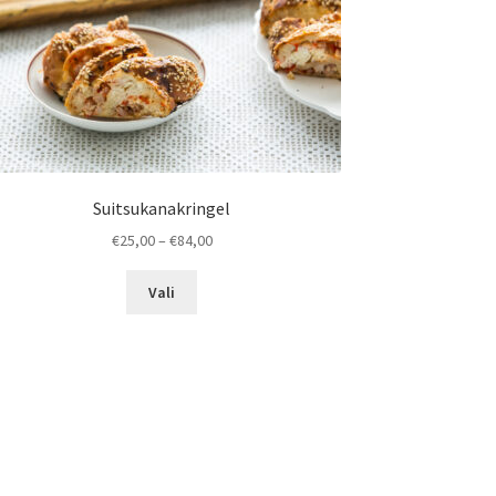
Suitsukanakringel
Hinnavahemik:
€
25,00
–
€
84,00
€25,00
Sellel
kuni
Vali
tootel
€84,00
on
mitu
varianti.
Valikuid
saab
teha
tootelehel.