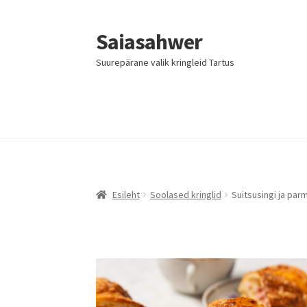
Saiasahwer
Liigu
Liigu
navigeerimisele
sisu
Suurepärane valik kringleid Tartus
juurde
Esileht
Soolased kringlid
Suitsusingi ja par