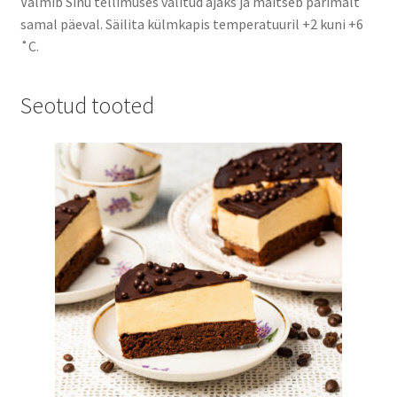
Valmib Sinu tellimuses valitud ajaks ja maitseb parimalt
samal päeval. Säilita külmkapis temperatuuril +2 kuni +6
˚C.
Seotud tooted