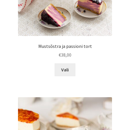
Mustsõstra ja passioni tort
€
38,00
Sellel
Vali
tootel
on
mitu
varianti.
Valikuid
saab
teha
tootelehel.