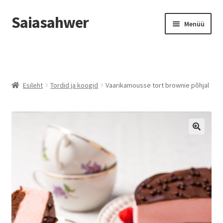
Saiasahwer
Liigu
Liigu
Menüü
navigeerimisele
sisu
juurde
Telli e-poest
Kontaktid
Esileht
Tordid ja koogid
Vaarikamousse tort brownie põhjal
🔍