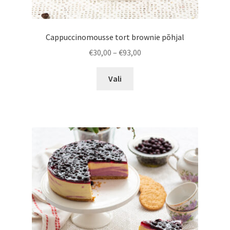
Cappuccinomousse tort brownie põhjal
Hinnavahemik:
€
30,00
–
€
93,00
€30,00
Sellel
kuni
Vali
tootel
€93,00
on
mitu
varianti.
Valikuid
saab
teha
tootelehel.