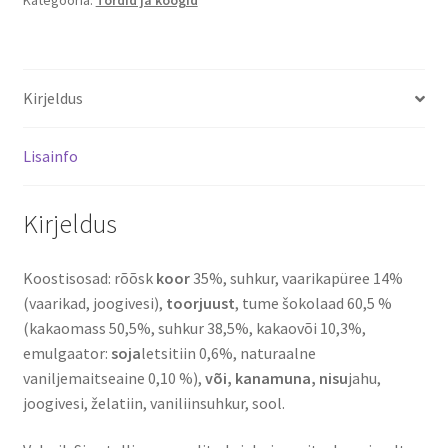
Kategooria:
Tordid ja koogid
Kirjeldus
Lisainfo
Kirjeldus
Koostisosad: rõõsk
koor
35%, suhkur, vaarikapüree 14%
(vaarikad, joogivesi),
toorjuust
, tume šokolaad 60,5 %
(kakaomass 50,5%, suhkur 38,5%, kakaovõi 10,3%,
emulgaator:
soja
letsitiin 0,6%, naturaalne
vaniljemaitseaine 0,10 %),
või, kanamuna, nisu
jahu,
joogivesi, želatiin, vaniliinsuhkur, sool.