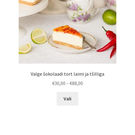
Valge šokolaadi tort laimi ja tšilliga
Hinnavahemik:
€
30,00
–
€
88,00
€30,00
Sellel
kuni
Vali
tootel
€88,00
on
mitu
varianti.
Valikuid