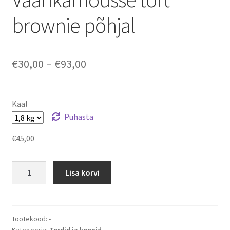
brownie põhjal
Hinnavahemik:
€
30,00
–
€
93,00
€30,00
kuni
Kaal
€93,00
Puhasta
€
45,00
Vaarikamousse
Lisa korvi
tort
brownie
põhjal
kogus
Tootekood:
-