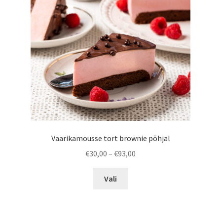
tootelehel.
Vaarikamousse tort brownie põhjal
Hinnavahemik:
€
30,00
–
€
93,00
€30,00
Sellel
kuni
Vali
tootel
€93,00
on
mitu