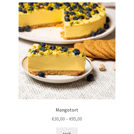
varianti.
Valikuid
saab
teha
tootelehel.
Mangotort
Hinnavahemik:
€
30,00
–
€
95,00
€30,00
Sellel
kuni