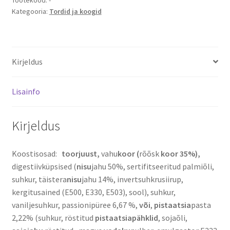
Kategooria:
Tordid ja koogid
Kirjeldus
Lisainfo
Kirjeldus
Koostisosad:
toorjuust,
vahu
koor (
rõõsk
koor 35%),
digestiivküpsised (
nisu
jahu 50%, sertifitseeritud palmiõli,
suhkur, täistera
nisu
jahu 14%, invertsuhkrusiirup,
kergitusained (E500, E330, E503), sool), suhkur,
vaniljesuhkur, passionipüree 6,67 %,
või
,
pistaatsia
pasta
2,22% (suhkur, röstitud
pistaatsiapähklid
, sojaõli,