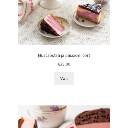
Mustsõstra ja passioni tort
€
38,00
Sellel
Vali
tootel
on
mitu
varianti.
Valikuid
saab
teha