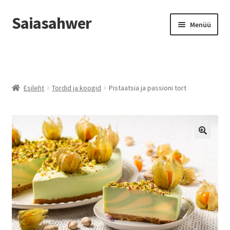
Saiasahwer
Liigu
Liigu
Menüü
navigeerimisele
sisu
juurde
Telli e-poest
Kontaktid
Esileht
Tordid ja koogid
Pistaatsia ja passioni tort
🔍