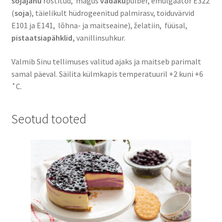
sojajahu
röstitud, magus
vadaku
pulber, emulgaator E322
(
soja
), täielikult hüdrogeenitud palmirasv, toiduvärvid
E101 ja E141, lõhna- ja maitseaine), želatiin, füüsal,
pistaatsiapähklid,
vanillinsuhkur.
Valmib Sinu tellimuses valitud ajaks ja maitseb parimalt
samal päeval. Säilita külmkapis temperatuuril +2 kuni +6
˚C.
Seotud tooted