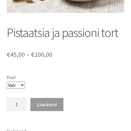
Pistaatsia ja passioni tort
Hinnavahemik:
€
45,00
–
€
100,00
€45,00
kuni
Kaal
€100,00
Pistaatsia
Lisa korvi
ja
passioni
tort
kogus
Tootekood:
-